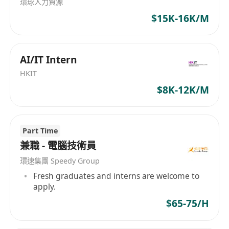
環球人力資源
$15K-16K/M
AI/IT Intern
HKIT
$8K-12K/M
Part Time
兼職 - 電腦技術員
環速集團 Speedy Group
Fresh graduates and interns are welcome to
apply.
$65-75/H