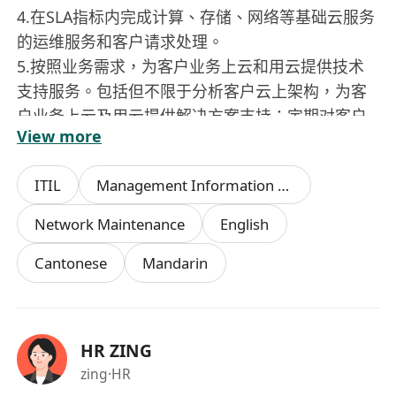
4.在SLA指标内完成计算、存储、网络等基础云服务
的运维服务和客户请求处理。
5.按照业务需求，为客户业务上云和用云提供技术
支持服务。包括但不限于分析客户云上架构，为客
户业务上云及用云提供解决方案支持；定期对客户
View more
业务和技术问题进行汇总分析，提供优化建议，并
协助客户完成。
ITIL
Management Information System
6.对解决的问题等进行总结，输出业务FAQ和案例，
并录入到知识库。
Network Maintenance
English
7.及时反馈业务运作中的流程、规则、话术、知识
Cantonese
Mandarin
内容、案例、产品、系统功能、工具体验等方面的
问题，提供优化策略建议，并跟踪改进落实。
HR ZING
zing
·HR