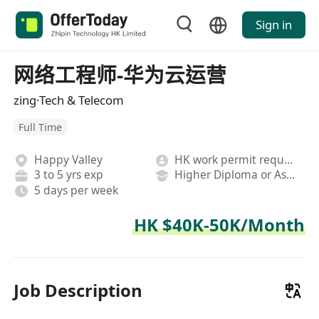
Sign in
网络工程师-华为云运营
zing·Tech & Telecom
Full Time
Happy Valley
HK work permit required
3 to 5 yrs exp
Higher Diploma or Associate Degree
5 days per week
HK $40K-50K/Month
Job Description