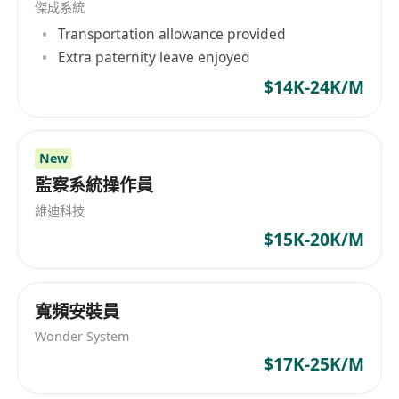
傑成系統
Transportation allowance provided
Extra paternity leave enjoyed
$14K-24K/M
New
監察系統操作員
維迪科技
$15K-20K/M
寬頻安裝員
Wonder System
$17K-25K/M