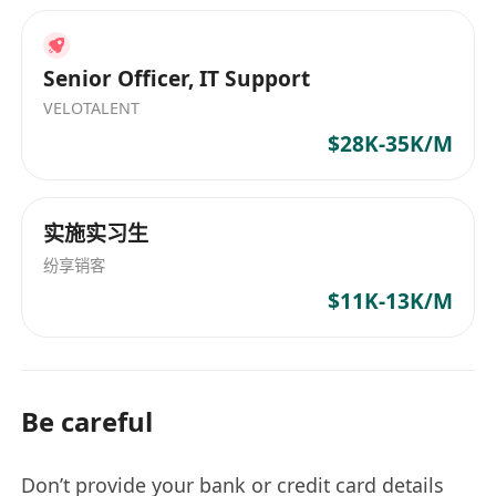
Senior Officer, IT Support
VELOTALENT
$28K-35K/M
实施实习生
纷享销客
$11K-13K/M
Be careful
Don’t provide your bank or credit card details