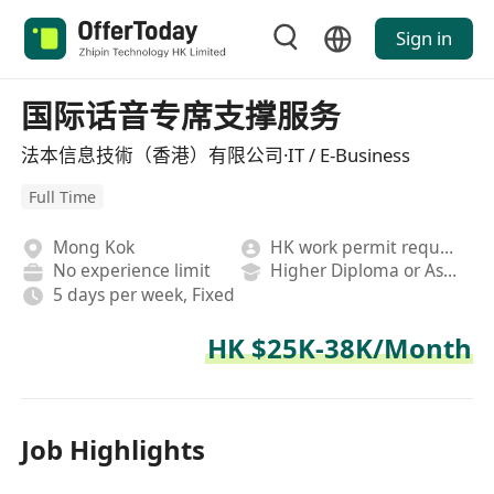
Sign in
国际话音专席支撑服务
法本信息技術（香港）有限公司·IT / E-Business
Full Time
Mong Kok
HK work permit required
No experience limit
Higher Diploma or Associate Degree
5 days per week, Fixed
HK $25K-38K/Month
Job Highlights