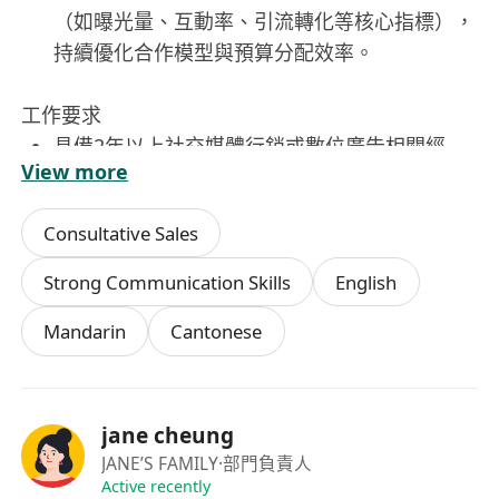
（如曝光量、互動率、引流轉化等核心指標），
持續優化合作模型與預算分配效率。
工作要求
具備2年以上社交媒體行銷或數位廣告相關經
View more
驗，熟悉小紅書生態（如搜索邏輯、筆記分發機
制、薯條投放）及Instagram演算法與廣告後臺
Consultative Sales
操作（Meta Business Suite / Ads
Manager）。
Strong Communication Skills
English
精通粵語及普通話，具備優秀的中英文書寫與溝
Mandarin
Cantonese
通能力，能獨立撰寫平臺文案、簡報與合作提
案。
具備基礎數據分析能力，熟練使用Excel或
Google Sheets進行成效歸因；有使用第三方工
jane cheung
具（如千瓜、NewRank、Iconosquare或
JANE’S FAMILY
·部門負責人
Sprout Social）經驗者尤佳。
Active recently