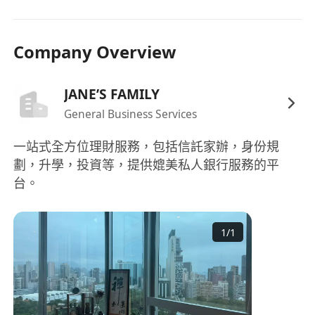
對潮流文化、美妝、時尚、生活方式等消費領域
具高度敏感度，能快速掌握品牌調性並轉化為具
Company Overview
感染力的社交內容。
具備自主推動專案的能力，能在多任務並行環境
下合理規劃優先級，並按時交付高品質成果。
JANE’S FAMILY
General Business Services
一站式全方位理財服務，包括信託家辦，身份規
劃，升學，投資等，提供媲美私人銀行服務的平
台。
1
/
1