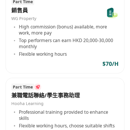
Part Time
銷售員
WG Property
High commission (bonus) available, more
work, more pay
Top performers can earn HKD 20,000-30,000
monthly
Flexible working hours
$70/H
Part Time
兼職電話聯絡/學生事務助理
Hooha Learning
Professional training provided to enhance
skills
Flexible working hours, choose suitable shifts