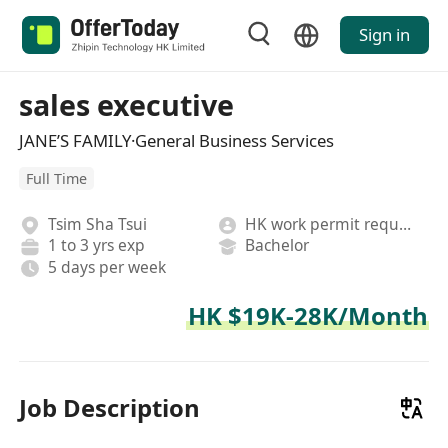
Sign in
sales executive
JANE’S FAMILY·General Business Services
Full Time
Tsim Sha Tsui
HK work permit required
1 to 3 yrs exp
Bachelor
5 days per week
HK $19K-28K/Month
Job Description