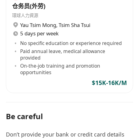
仓务员(外劳)
環球人力資源
Yau Tsim Mong
,
Tsim Sha Tsui
5 days per week
No specific education or experience required
Paid annual leave, medical allowance
provided
On-the-job training and promotion
opportunities
$15K-16K/M
Be careful
Don’t provide your bank or credit card details