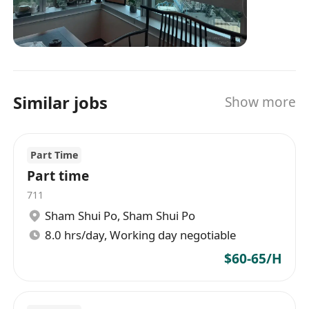
Similar jobs
Show more
Part Time
Part time
711
Sham Shui Po
,
Sham Shui Po
8.0 hrs/day, Working day negotiable
$60-65/H