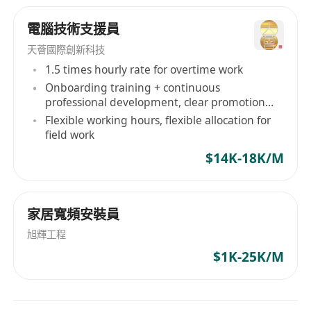
電腦技術支援員
天薈國際創新科技
1.5 times hourly rate for overtime work
Onboarding training + continuous
professional development, clear promotion
path
Flexible working hours, flexible allocation for
field work
$14K-18K/M
家居寬頻安裝員
旭輝工程
$1K-25K/M