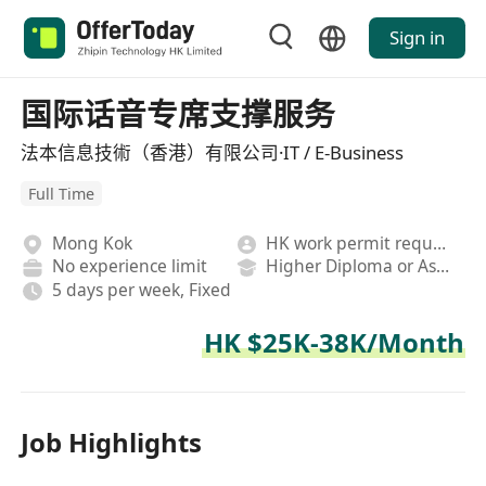
Sign in
国际话音专席支撑服务
法本信息技術（香港）有限公司·IT / E-Business
Full Time
Mong Kok
HK work permit required
No experience limit
Higher Diploma or Associate Degree
5 days per week, Fixed
HK $25K-38K/Month
Job Highlights