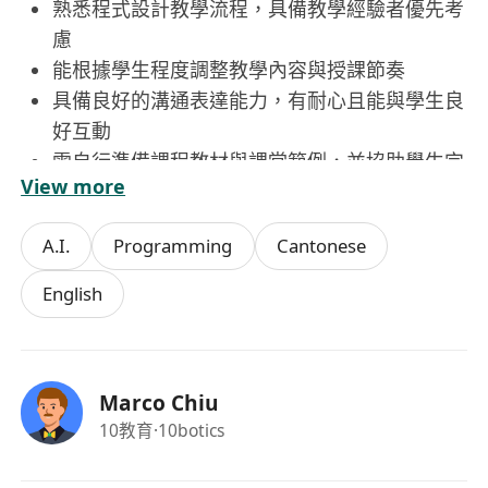
熟悉程式設計教學流程，具備教學經驗者優先考
慮
能根據學生程度調整教學內容與授課節奏
具備良好的溝通表達能力，有耐心且能與學生良
好互動
需自行準備課程教材與課堂範例，並協助學生完
View more
成作品
A.I.
Programming
Cantonese
福利：
工作類型為兼職，需親身到場授課
English
Marco Chiu
10教育
·10botics