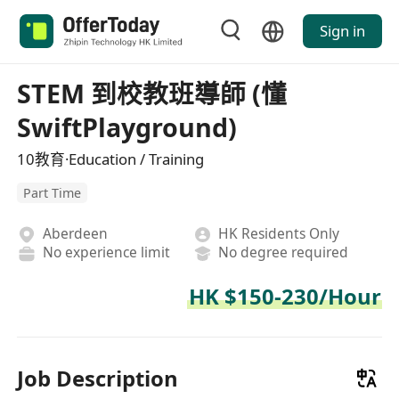
Sign in
STEM 到校教班導師 (懂
SwiftPlayground)
10教育·Education / Training
Part Time
Aberdeen
HK Residents Only
No experience limit
No degree required
HK $150-230/Hour
Job Description