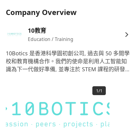
Company Overview
10教育
Education / Training
10Botics 是香港科學園初創公司, 過去與 50 多間學
校和教育機構合作。我們的使命是利用人工智能知
識為下一代做好準備, 並專注於 STEM 課程的研發及
教學，使孩子們可以更容易地學習人工智能
（AI）。 我們的學習工具及課程是由專業 STEM 團
1
/
1
隊共同開發，旨在使孩子、老師和父母可以通過現
實生活的例子中學習到課程複雜、深奧的概念，令
學習變得輕鬆及有趣。 無論將來從事任何職業或使
用任何工具學習，我們都可以通過課程中所學的知
識為未來帶來光明，並令我們的下一代為未來發展
做好準備。