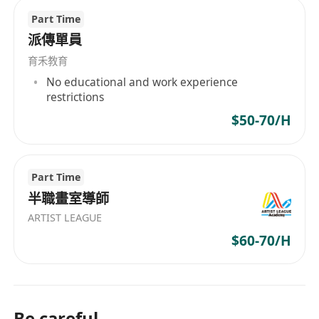
Part Time
派傳單員
育禾教育
No educational and work experience
restrictions
$50-70/H
Part Time
半職畫室導師
ARTIST LEAGUE
$60-70/H
Be careful