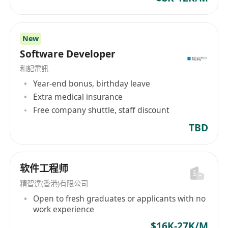
New
Software Developer
和記電訊
Year-end bonus, birthday leave
Extra medical insurance
Free company shuttle, staff discount
TBD
软件工程师
精智達(香港)有限公司
Open to fresh graduates or applicants with no
work experience
$16K-27K/M