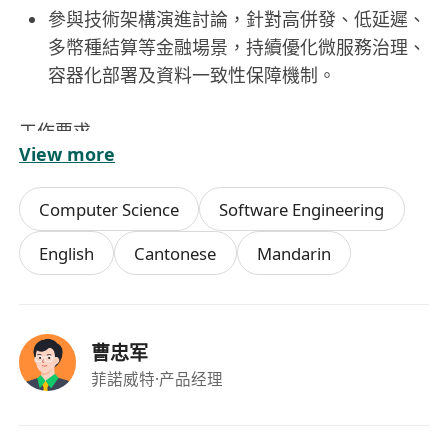
參與技術架構演進討論，針對高併發、低延遲、
多幣種結算等金融場景，持續優化微服務治理、
容器化部署及資料一致性保障機制。
工作要求
View more
具備本科及以上學歷，且累積8年以上金融資訊
系統開發實務經驗，有銀行核心系統、跨境支
Computer Science
Software Engineering
付、外匯結售匯或國際清算平臺建設經驗者尤
佳。
English
Cantonese
Mandarin
深度掌握銀行業務知識，熟悉SWIFT、ISO
20022、PCI DSS、AML/KYC等國際金融標準與
監管要求，能將業務規則準確轉化為技術實現。
曹忠军
具備優秀的邏輯建模與問題拆解能力，能獨立分
菲諾威特
·产品经理
析複雜交易流程，並在跨時區、跨文化團隊中高
效溝通協調，主動推動關鍵節點落地。
具備高度責任感與主人翁精神，能在高壓交付環