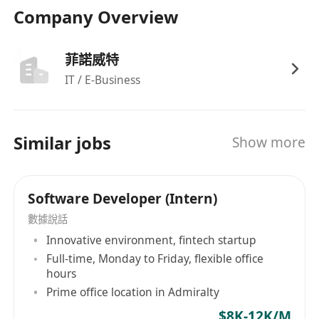
Company Overview
境下保持穩定輸出；重視團隊協作，樂於知識共
享與技術傳承。
精通Java/Python等主流開發語言；熟練運用
菲諾威特
OPF、XCT、VTK等企業級框架；具備Oracle高
IT / E-Business
效SQL編寫、執行計畫調優及高可用架構設計能
力；掌握Spring Cloud/Dubbo微服務生態、
Docker容器化封裝及Kubernetes叢集運維實
Similar jobs
Show more
踐。
Software Developer (Intern)
數據說話
Innovative environment, fintech startup
Full-time, Monday to Friday, flexible office
hours
Prime office location in Admiralty
$8K-12K/M