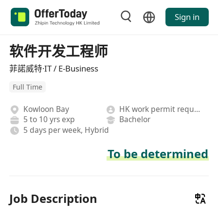
Sign in
软件开发工程师
菲諾威特·IT / E-Business
Full Time
Kowloon Bay
HK work permit required
5 to 10 yrs exp
Bachelor
5 days per week, Hybrid
To be determined
Job Description