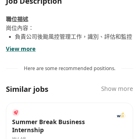
Job Description
職位描述
崗位內容：
負責公司後颱風控管理工作，識別、評估和監控
業務中的各類風險。
View more
監控並統計金融賬戶交易數據，確保賬戶活動符
合公司風控標準。
Here are some recommended positions.
建立和維護風險預警機制，及時發現潛在風險並
提出應對措施。
Similar jobs
Show more
協助制定和完善風控流程及制度，推動風控體系
的優化。
與相關部門協作，支持風險相關的數據分析和報
告工作。
Summer Break Business
Internship
工作要求：
W-LAB