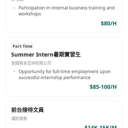
热爱金融行业，对数据敏感，愿意从事金融工
Participation in internal business training and
作。
workshops
金融市场24小时，8h工作制，能接受一定的风
$80/H
控夜班。
通过培训学习掌握數據分析工具，具備良好的數
據處理和統計分析能力。
Part Time
具備較強的責任心，能夠较快適應工作。
Summer Intern暑期實習生
具備良好的溝通協調能力和團隊合作精神。
金國資本亞洲有限公司
Opportunity for full-time employment upon
我们期待你拥有
successful internship performance
愿意从事金融交易和风控工作意愿
$85-100/H
认真，乐观，热爱金融行业优秀的沟通及协调能力
软性素质：抗压能力强
前台接待文員
你将享有
滿好證券
具竞争力的薪酬待遇
$14K-15K/M