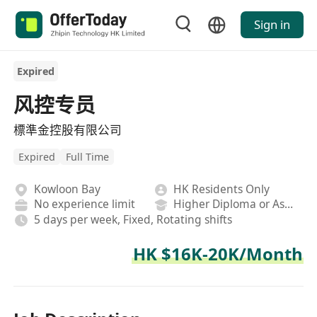
Sign in
Expired
风控专员
標準金控股有限公司
Expired
Full Time
Kowloon Bay
HK Residents Only
No experience limit
Higher Diploma or Associate Degree
5 days per week, Fixed, Rotating shifts
HK $16K-20K/Month