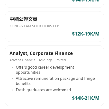
专业培训及发展机会
弹性工作安排及良好的工作生活平衡
中國公證文員
关于标准金控
KONG & LAM SOLICITORS LLP
标准金控是一家金融服务集团，业务涵盖证券经
$12K-19K/M
纪、资产管理、企业融资等领域。公司致力于为客
户提供优质的金融解决方案，同时致力于为员工建
立一个充满活力及发展潜能的工作环境。我们重视
Analyst, Corporate Finance
创新精神及团队合作文化，希望你能加入我们，一
Advent Financial Holdings Limited
同开创标准金控的辉煌末来。
Offers good career development
立即申请此诚徵职位！
opportunities
Attractive remuneration package and fringe
benefits
Fresh graduates are welcomed
$14K-21K/M