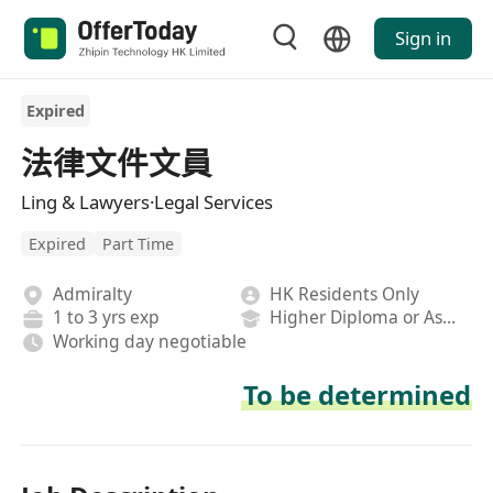
Sign in
Expired
法律文件文員
Ling & Lawyers·Legal Services
Expired
Part Time
Admiralty
HK Residents Only
1 to 3 yrs exp
Higher Diploma or Associate Degree
Working day negotiable
To be determined