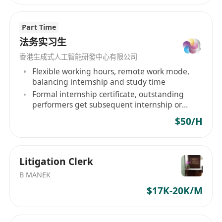
任職要求
• 能應付日常外勤工作
Part Time
• 具備法院文件處理經驗者優先
法务实习生
• 熟悉香港各區，具良好方向感及外勤經驗
香港生成式人工智能研發中心有限公司
• 守時、細心、有禮、具責任感
Flexible working hours, remote work mode,
• 中英文（粵語及英語）良好，具基本溝通能力
balancing internship and study time
Formal internship certificate, outstanding
福利待遇
performers get subsequent internship or
• 具競爭力的薪酬（可依經驗與資歷協商）
employment recommendations
$50/H
• 彈性工作時間
• 良好的團隊合作氛圍
Litigation Clerk
B MANEK
$17K-20K/M