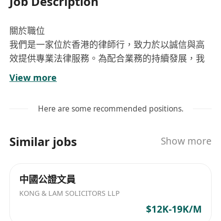
Job Description
關於職位
我們是一家位於香港的律師行，致力於以誠信與高
效提供專業法律服務。為配合業務的持續發展，我
們現正招聘一名責任心強法律文件文員加入我們的
View more
團隊。
Here are some recommended positions.
工作職責
• 負責在香港各區（香港法院、其他律師行、監管機
Similar jobs
Show more
構或個人）遞送及收取文件，確保安全及準時送達
• 協助辦公室日常差事及行政支援工作
• 於法院工作時與律師、律師助理及法院職員保持良
中國公證文員
好溝通，展現專業形象
KONG & LAM SOLICITORS LLP
• 謹慎處理機密資料，保持高度保密性
$12K-19K/M