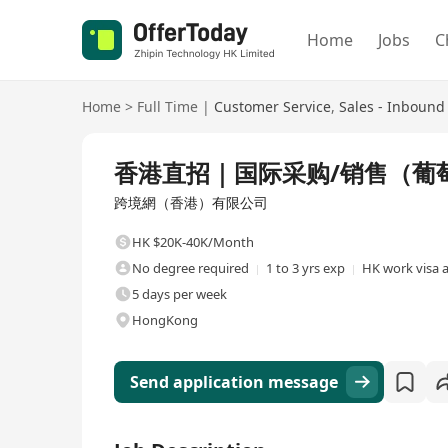
Home
Jobs
C
Home
>
Full Time
|
Customer Service
,
Sales - Inbound
Full Time
香港直招｜国际采购/销售（葡
跨境網（香港）有限公司
HK $20K-40K/Month
No degree required
1 to 3 yrs exp
HK work visa a
5 days per week
HongKong
Send application message