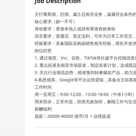
Job Description
主打葡萄酒、烈酒、威士忌相关业务，诚邀符合条件
核心要求（缺一不可）
身份要求：香港本地人或持有香港有效身份
语言要求：普通话、英文流利，可作为日常工作语言
经验要求：具备国际采购或销售相关经验，擅长开发
岗位职责
1. 通过领英、Ins、谷歌、TikTok等社媒平台挖
2. 重点拓展东南亚市场渠道，制定拓客计划，达成既
3. 关注行业潮流趋势，精准预判轻奢爆款产品，助力
4.熟悉领英、Google等平台运营逻辑，具备自主拓
工作时间
周一至周五：9:00-12:00，13:00-18:00（午休1小时
周末双休，正常作息，拒绝无效加班，兼顾工作与生
薪酬福利
底薪：20000-40000 港币/月 + 业绩提成