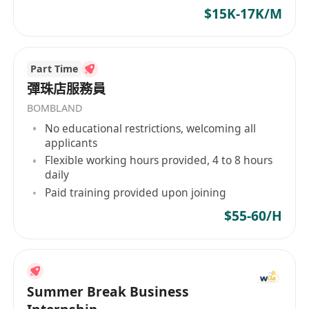
$15K-17K/M
Part Time
彈珠店服務員
BOMBLAND
No educational restrictions, welcoming all
applicants
Flexible working hours provided, 4 to 8 hours
daily
Paid training provided upon joining
$55-60/H
Summer Break Business