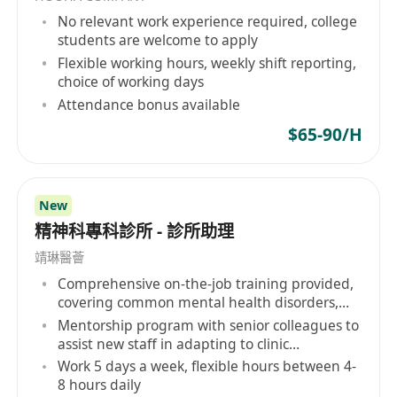
涵蓋各國升學體系介紹（如英美國家的
No relevant work experience required, college
UCAS/Common App）、申請策略、面試技巧等。
students are welcome to apply
· 政策研究與更新：持續追蹤國內外教育政策、招生
Flexible working hours, weekly shift reporting,
趨勢及獎學金資訊，例如台灣的大學入學管道、中
choice of working days
國的強基計劃、港澳及海外留學申請動態。
Attendance bonus available
· 業務開發與客戶關係管理：
$65-90/H
· 招生與轉化：在許多商業升學機構中，此職位也肩
負招生任務。需要透過電話或網路行銷，開發潛在
客戶（家長與學生），進行需求分析並推薦合適的
New
產品服務，最終完成簽約，達成業績目標。
精神科專科診所 - 診所助理
· 客戶維繫：定期關懷現有客戶，建立良好關係，並
靖琳醫薈
協助處理行政庶務。
Comprehensive on-the-job training provided,
covering common mental health disorders,
etc.
Mentorship program with senior colleagues to
assist new staff in adapting to clinic
operations and professional development
Work 5 days a week, flexible hours between 4-
8 hours daily