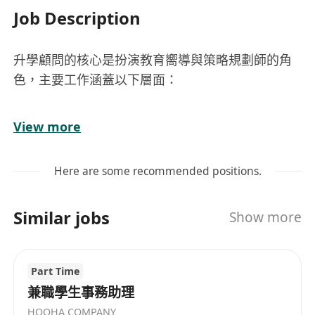
Job Description
升學顧問的核心是扮演教育嚮導與策略規劃師的角
色，主要工作涵蓋以下層面：
· 個案升學規劃與諮詢：
View more
· 客製化方案：針對學生（通常為高中或大學）的學
術表現、興趣及職業目標，提供一對一諮詢，制定
Here are some recommended positions.
個性化的升學方案。這可能包括選擇科系、匹配國
內外院校、制定考試計劃等。
Similar jobs
Show more
· 申請流程指導：協助學生處理繁複的申請流程，包
含指導撰寫申請文書（如個人陳述）、準備推薦
信、模擬面試以及簽證申請等。
Part Time
· 專業知識傳授與課程設計：
兼職學生事務助理
· 授課與講座：設計並教授升學指導課程，內容可能
HOOHA COMPANY