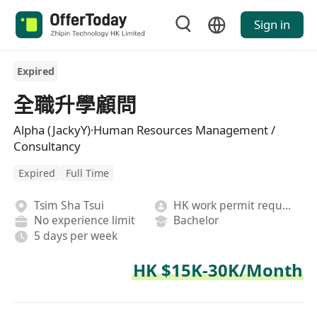
Sign in
Expired
全職升學顧問
Alpha (JackyY)·Human Resources Management /
Consultancy
Expired
Full Time
Tsim Sha Tsui
HK work permit required
No experience limit
Bachelor
5 days per week
HK $15K-30K/Month