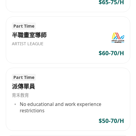
$65-75/H
察、作業批改、階段性測試等方式，全面暸解學員
學習情況，針對性地調整教學策略，並及時向學員
反饋學習成果與改進建議 。
Part Time
4.課後輔導
半職畫室導師
爲學員提供課後答疑服務，解答學習疑問；根據學
員需求，提供個性化學習指導，如口語強化訓練、
ARTIST LEAGUE
寫作提升輔導等 。
$60-70/H
5.教學研究
參與學校或機構組織的粵語教學研討活動，分享教
Part Time
學經驗，交流教學心得；關注粵語教學前沿動態，
派傳單員
不斷優化教學方法與課程內容 。
6.家校溝通
育禾教育
保持與學員家長（如針對少兒學員）或學員本人
No educational and work experience
restrictions
（成人學員）的良好溝通，定期反饋學習進展，解
$50-70/H
答相關疑問，聽取意見與建議，提升教學滿意度 。