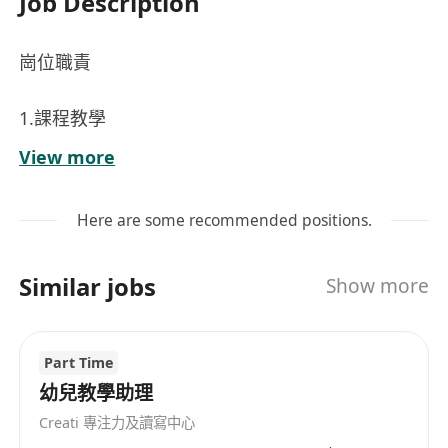
Job Description
崗位職責
1.課程教學
負責粵語課程的教學實施，涵蓋基礎發音、詞彙語
View more
法、日常會話、粵語文化等內容，運用多樣化教學
方法，如情景模擬、互動問答、影視素材分析等，
Here are some recommended positions.
確保學員掌握粵語知識與實際運用能力 。
2.課程設計
Similar jobs
Show more
根據學員年齡、粵語基礎及學習目標（如旅遊交
流、商務溝通等），獨立設計教學大綱、教案及課
件，合理安排課程進度，保障教學內容的系統性與
Part Time
趣味性 。
幼兒教學助理
3.學員評估
Creati 專注力及讀寫中心
定期對學員進行學習效果評估，通過課堂表現觀