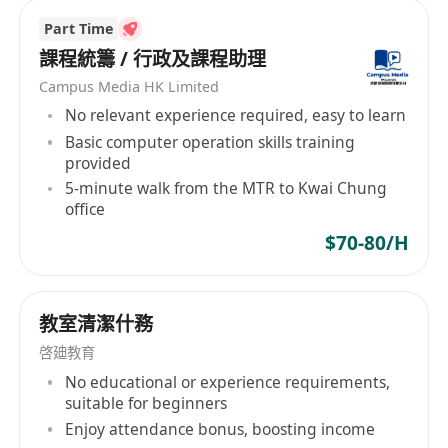
任職要求
Part Time
課程統籌 / 行政及課程助理
1. 語言能力：粵語爲母語水平，發音標準純正，語
Campus Media HK Limited
調自然流暢，能夠熟練運用粵語進行聽說讀寫，具
No relevant experience required, easy to learn
備良好的粵語文字表達與口語溝通能力 。
Basic computer operation skills training
provided
2. 學歷與專業：本科及以上學歷，漢語言文學、語
5-minute walk from the MTR to Kwai Chung
言學、教育學、對外漢語等相關專業優先；有粵語
office
教學相關證書（如粵語教師資格證）者優先考慮 。
$70-80/H
3. 教學經驗：有1年及以上粵語教學經驗，熟悉粵語
教學體系與方法，能夠有效把控課堂節奏；有線上
教室清潔什務
線下教學經驗者，或面向不同年齡、背景學員的教
啓廸教育
學經驗者優先 。
No educational or experience requirements,
suitable for beginners
4. 綜合素質：熱愛教育事業，具備較強的責任心、
Enjoy attendance bonus, boosting income