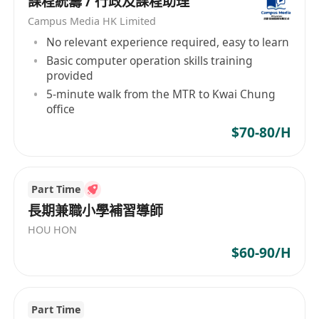
課程統籌 / 行政及課程助理
Campus Media HK Limited
No relevant experience required, easy to learn
Basic computer operation skills training
provided
5-minute walk from the MTR to Kwai Chung
office
$70-80/H
Part Time
長期兼職小學補習導師
HOU HON
$60-90/H
Part Time