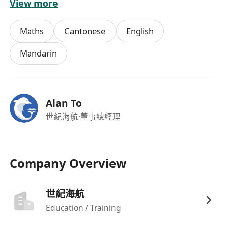
View more
我驅動力者尤佳
福利
Maths
Cantonese
English
提供具競爭力的薪酬結構，並設有績效獎勵機制
彈性工作安排，全職或兼職均可依個人情況協商
Mandarin
完整的編程教學系統培訓，由基礎逐步引導成為
專業OI教練
明確的職業發展路徑，支持長期成長為奧賽教育
Alan To
領域專才
世紀海航
·董事總經理
融入積極合作的教學團隊，共同研發課程與教
材，共享教學成果
Company Overview
世紀海航
Education / Training