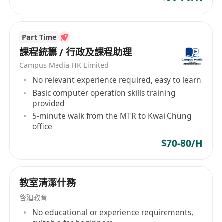
Part Time
課程統籌 / 行政及課程助理
Campus Media HK Limited
No relevant experience required, easy to learn
Basic computer operation skills training
provided
5-minute walk from the MTR to Kwai Chung
office
$70-80/H
教室清潔什務
啓廸教育
No educational or experience requirements,