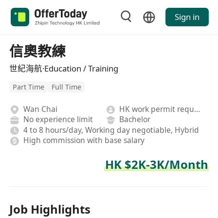
Sign in
信奧教練
世紀海航·Education / Training
Part Time
Full Time
Wan Chai
HK work permit required
No experience limit
Bachelor
4 to 8 hours/day, Working day negotiable, Hybrid
High commission with base salary
HK $2K-3K/Month
Job Highlights