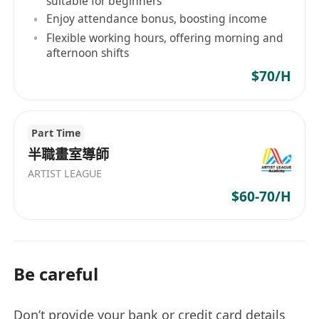
suitable for beginners
Enjoy attendance bonus, boosting income
Flexible working hours, offering morning and
afternoon shifts
$70/H
Part Time
半職畫室導師
ARTIST LEAGUE
$60-70/H
Be careful
Don’t provide your bank or credit card details