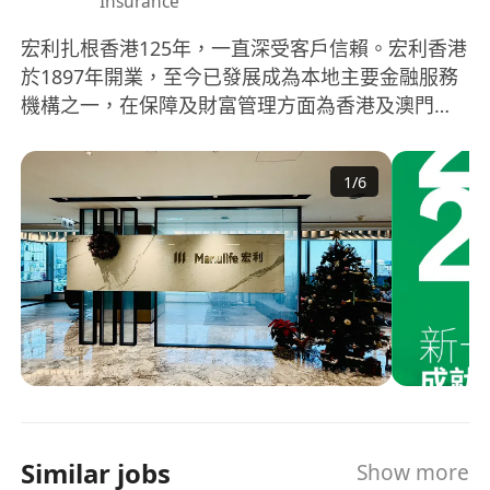
Insurance
宏利扎根香港125年，一直深受客戶信賴。宏利香港
於1897年開業，至今已發展成為本地主要金融服務
機構之一，在保障及財富管理方面為香港及澳門約
240萬位客戶提供多元化的產品和服務。我們致力為
客戶提供全面的理財方案，助其輕鬆作出明智抉
1
/
6
擇、實現精彩人生。 我們為個人及團體客戶提供一
系列人壽與醫療保障產品、強積金、職業退休計
劃、互惠基金及財富管理方案。 根據《Mercer強積
金市場佔有率報告》，按管理資產及現金淨流入計
算，宏利是全港最大強積金供應商1。此外，宏利也
是全港最令客戶滿意及最受客戶推薦的保險品牌2。
我們明白客戶於不同人生階段各有不同的保障需
要，因此透過多元化的產品和服務致力為客戶提供
貼心保障，幫助他們規劃理想人生。 我們更透過與
保險代理人、銀行夥伴——包括中信銀行(國際)有限
Similar jobs
Show more
公司、星展銀行(香港)有限公司及渣打銀行(香港)有