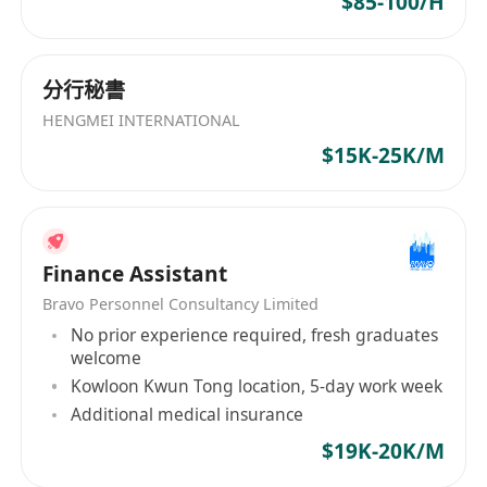
$85-100/H
分行秘書
HENGMEI INTERNATIONAL
$15K-25K/M
Finance Assistant
Bravo Personnel Consultancy Limited
No prior experience required, fresh graduates
welcome
Kowloon Kwun Tong location, 5-day work week
Additional medical insurance
$19K-20K/M