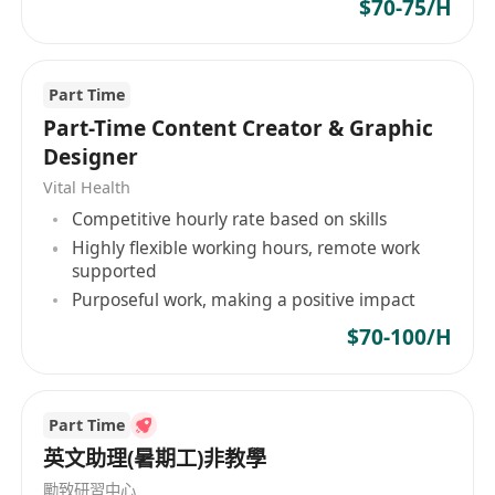
$70-75/H
Part Time
Part-Time Content Creator & Graphic
Designer
Vital Health
Competitive hourly rate based on skills
Highly flexible working hours, remote work
supported
Purposeful work, making a positive impact
$70-100/H
Part Time
英文助理(暑期工)非教學
勵致研習中心