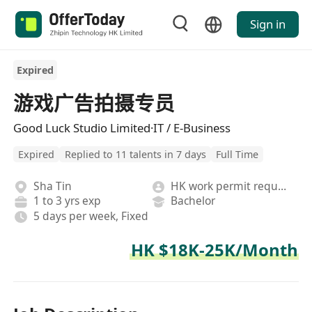
Sign in
Expired
游戏广告拍摄专员
Good Luck Studio Limited·IT / E-Business
Expired
Replied to 11 talents in 7 days
Full Time
Sha Tin
HK work permit required
1 to 3 yrs exp
Bachelor
5 days per week, Fixed
HK $18K-25K/Month