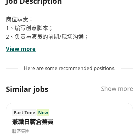
Job Description
岗位职责：
1、编写创意脚本；
2、负责与演员的前期/现场沟通；
3、通过竞品或热点，社媒等信息出创意脚本；
View more
4、线上与美国本土居民/网红/明星沟通合作拍摄；
5、与投放同事沟通创意以及日常数据追踪。
Here are some recommended positions.
任职资格：
1、本科及以上学历且有英国，美国，澳大利亚等英
Similar jobs
Show more
语为母语国家的留学经验；
2、英语听说读写流利，能与外国人进行流利沟通，
对美国文化热爱；
Part Time
New
3、对拍摄和剪辑感兴趣可以内部培训；
兼職日薪倉務員
4、能接受定期出境出差工作；
聯盛集團
5、性格外向，善于沟通。