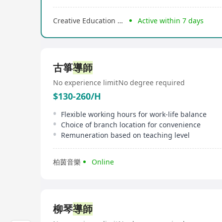
Creative Education Management Ltd.
Active within 7 days
古箏
導師
No experience limit
No degree required
$130-260/H
Flexible working hours for work-life balance
Choice of branch location for convenience
Remuneration based on teaching level
柏茵音樂
Online
柳琴
導師