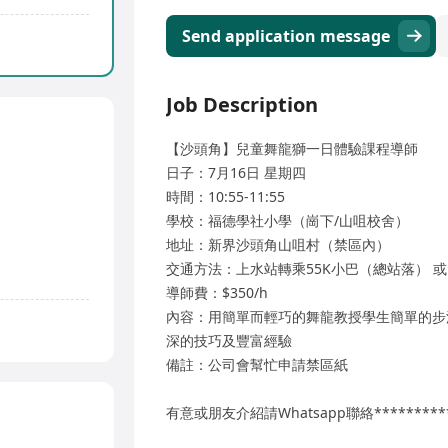
Send application message
Job Description
【沙頭角】兒童舞龍獅一日體驗課程導師
日子：7月16日 星期四
時間：10:55-11:55
學校：福德學社小學（崗下/山咀校舍）
地址：新界沙頭角山咀村（禁區內）
交通方法：上水站轉乘55K小巴（總站落） 或
導師費：$350/h
內容：用簡單而輕巧的舞龍教授學生簡單的步
深的技巧及豐富經驗
備註：公司會幫忙申請禁區紙
有意或朋友介紹請Whatsapp聯絡********** 