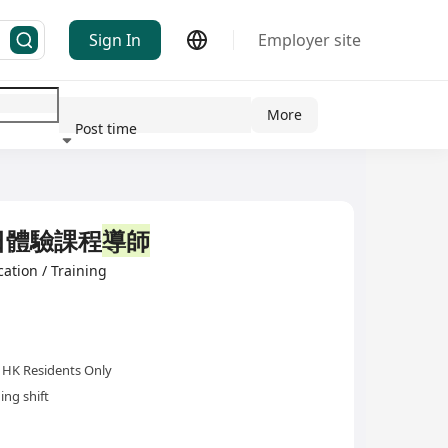
Sign In
Employer site
More
Post time
ndustry
日體驗課程
導師
ation / Training
HK Residents Only
ing shift