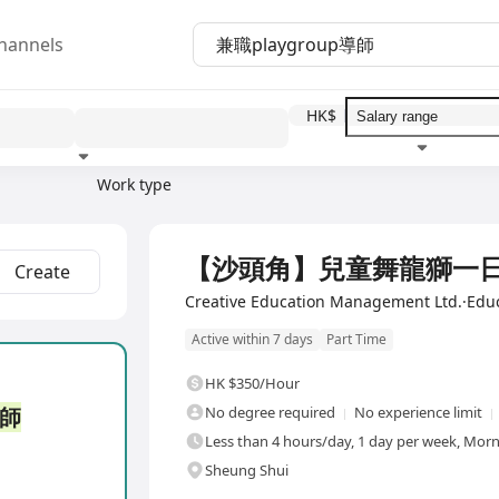
hannels
HK$
Work type
Education level
Benefit
I
【沙頭角】兒童舞龍獅一
Create
Creative Education Management Ltd.·Educ
Active within 7 days
Part Time
HK $350/Hour
師
No degree required
No experience limit
Less than 4 hours/day, 1 day per week, Morn
Sheung Shui