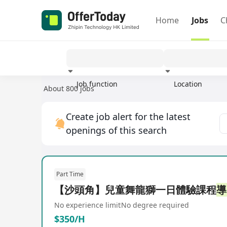
Home
Jobs
C
Job function
Location
About 800 jobs
Experience
Create job alert for the latest
openings of this search
Part Time
【沙頭角】兒童舞龍獅一日體驗課程
導
No experience limit
No degree required
$350/H