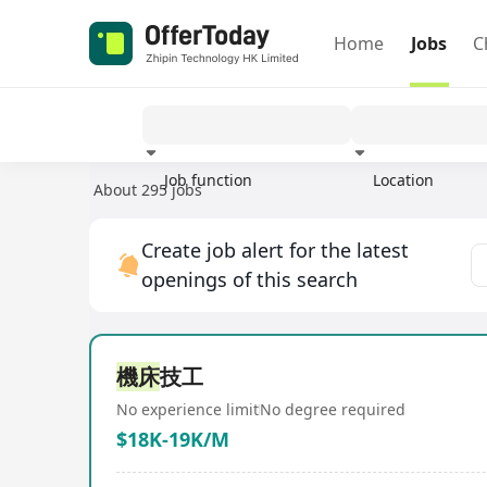
Home
Jobs
C
Job function
Location
About 295 jobs
Experience
Create job alert for the latest
openings of this search
機床
技工
No experience limit
No degree required
$18K-19K/M