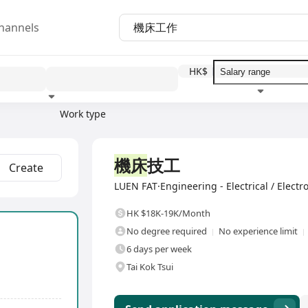
hannels
HK$
Work type
Education level
Benefit
I
Full Time
機床
技工
Create
LUEN FAT·Engineering - Electrical / Electr
HK $18K-19K/Month
No degree required
No experience limit
6 days per week
Tai Kok Tsui