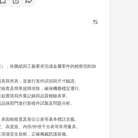
床），依圖紙與工藝要求完成金屬零件的精密切削加
刀具與夾具，並進行首件試切與尺寸驗證。
度檢查及簡單故障排除，確保機臺穩定運行。
並如實填寫作業記錄與品質檢驗表單。
或品保部門進行新樣件試製及問題分析。
、表面粗糙度及形位公差等基本標註含義。
、高度規、內徑/外徑千分表等常用量具。
工現場安全規範，正確佩戴防護裝備。