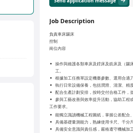
Send application message
Job Description
負責車床鑼床
控制
崗位內容
操作與維護各類車床及鏜床及銑床及（鑼
工。
根據加工任務單設定機臺參數、選用合適
執行日常設備保養，包括潤滑、清潔、精
配合生產計劃安排，按時交付合格工件，
參與工藝改善與效率提升活動，協助工程
工作要求。
能獨立識讀機械工程圖紙，掌握公差配合
具備基礎量測能力，熟練使用卡尺、千分尺
具備安全意識與責任感，嚴格遵守機械加