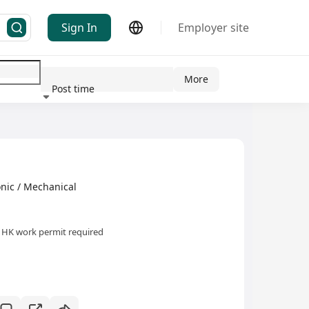
Sign In
Employer site
More
Post time
ndustry
onic / Mechanical
HK work permit required