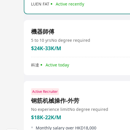
LUEN FAT
Active recently
機器師傅
5 to 10 yrs
No degree required
$24K-33K/M
科達
Active today
Active Recruiter
钢筋机械操作-外劳
No experience limit
No degree required
$18K-22K/M
Monthly salary over HKD18,000