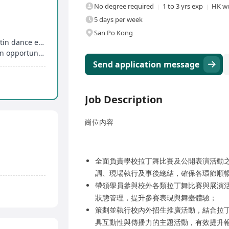
No degree required
1 to 3 yrs exp
HK wo
5 days per week
San Po Kong
Relaxed work atmosphere with a professional Latin dance education team
Flexible work rhythm and diverse event execution opportunities
Send application message
Job Description
崗位內容
全面負責學校拉丁舞比賽及公開表演活動
調、現場執行及事後總結，確保各環節順
帶領學員參與校外各類拉丁舞比賽與展演
狀態管理，提升參賽表現與舞臺體驗；
策劃並執行校內外招生推廣活動，結合拉
具互動性與傳播力的主題活動，有效提升