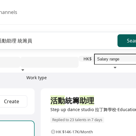
hannels
Sea
HK$
Work type
Education level
Benefit
I
Full Time
活動
統籌
助理
Create
Step up dance studio 拉丁舞學校·Education 
Replied to 23 talents in 7 days
HK $14K-17K/Month