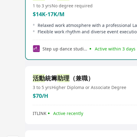
1 to 3 yrs
No degree required
$14K-17K/M
Step up dance studio 拉丁舞學校
Active within 3 days
活動
統籌
助理
（兼職）
3 to 5 yrs
Higher Diploma or Associate Degree
$70/H
ITLINK
Active recently