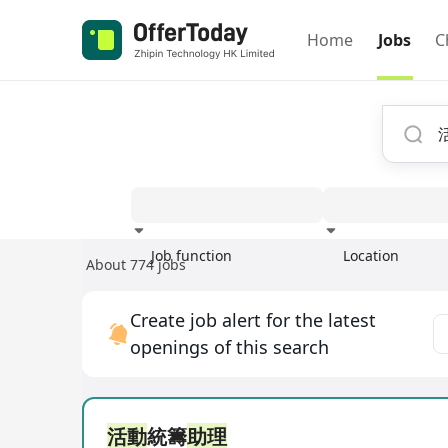
Home
Jobs
C
Job function
Location
About 774 jobs
Experience
Create job alert for the latest
openings of this search
活動
統籌
助理