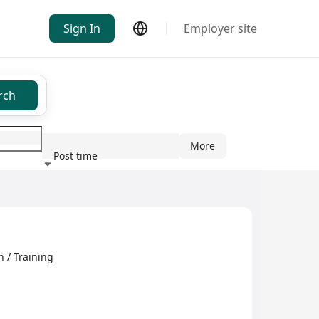
Sign In
Employer site
rch
More
Post time
ndustry
/ Training