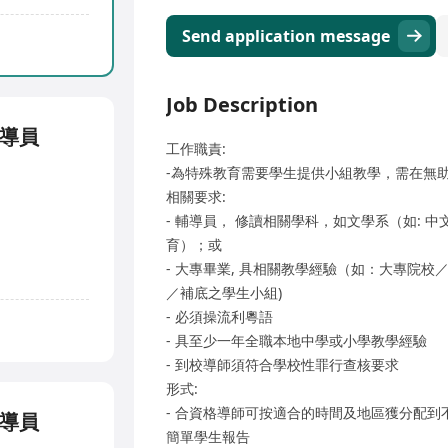
Send application message
Job Description
導員
工作職責:
-為特殊教育需要學生提供小組教學，需在無
相關要求:
- 輔導員， 修讀相關學科，如文學系（如:
育）；或
- 大專畢業, 具相關教學經驗（如：大專院
／補底之學生小組)
- 必須操流利粵語
- 具至少一年全職本地中學或小學教學經驗
- 到校導師須符合學校性罪行查核要求
形式:
- 合資格導師可按適合的時間及地區獲分配
導員
簡單學生報告