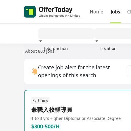
Home
Jobs
C
Job function
Location
About 800 jobs
Experience
Create job alert for the latest
openings of this search
Part Time
兼職入校輔導員
1 to 3 yrs
Higher Diploma or Associate Degree
$300-500/H