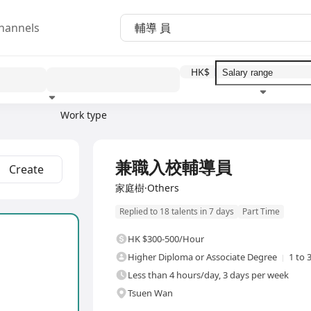
hannels
HK$
Work type
Education level
Benefit
I
兼職入校輔導員
Create
家庭樹·Others
Replied to 18 talents in 7 days
Part Time
HK $300-500/Hour
Higher Diploma or Associate Degree
1 to 
Less than 4 hours/day, 3 days per week
Tsuen Wan