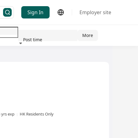
Sign In
Employer site
More
Post time
ndustry
3 yrs exp
HK Residents Only