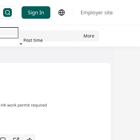
Sign In
Employer site
More
Post time
ndustry
HK work permit required