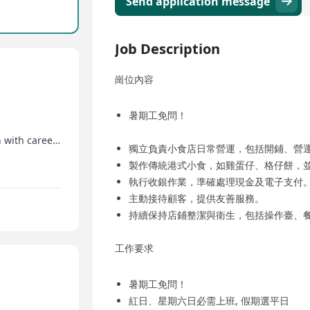
Send application message
Job Description
崗位內容
暑期工免問！
Opportunity for part-time to full-time conversion with career advancement
獨立負責小食店日常營運，包括開鋪、營
製作傳統港式小食，如雞蛋仔、格仔餅，
執行收銀作業，準確處理現金及電子支付
主動接待顧客，提供友善服務。
持續保持店鋪整潔與衛生，包括操作臺、餐
工作要求
暑期工免問！
紅日、星期六日必需上班, 假期選平日