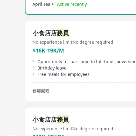
April Tea
Active recently
小食店店
務員
No experience limit
No degree required
$16K-19K/M
Birthday leave
Free meals for employees
舊墟腸粉
小食店店
務員
No experience limit
No degree required