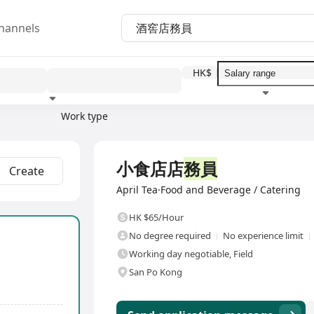
hannels
HK$
Work type
Education level
Benefit
I
Full Time
小食店店
務員
Create
April Tea·Food and Beverage / Catering
HK $65/Hour
No degree required
No experience limit
Working day negotiable, Field
San Po Kong