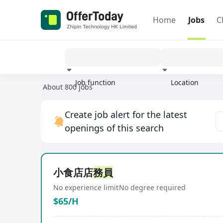
Home
Jobs
C
Job function
Location
About 800 jobs
Experience
Create job alert for the latest
openings of this search
小食店店
務員
No experience limit
No degree required
$65/H