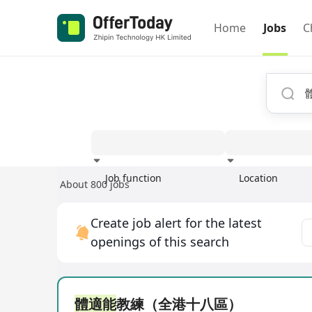
Home
Jobs
C
Job function
Location
About 800 jobs
Experience
Create job alert for the latest
openings of this search
體適能
教練（全港十八區）