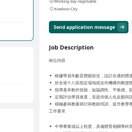
Working day negotiable
Kowloon City
Send application message
Job Description
崗位內容
根據學員年齡及體能狀況，設計合適的體
於全港十八區指定場地或合作機構內教授
指導基本動作技能，如協調性、平衡感、
定期評估學員進度，並提供個人化反饋與
積極參與教案研討與教師培訓，提升教學
工作要求
中學畢業或以上程度，具備體育相關學科