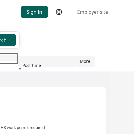
Sign In
Employer site
rch
More
Post time
ndustry
）
HK work permit required