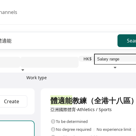
hannels
Sea
HK$
Work type
Education level
Benefit
I
Full Time
體適能
教練（全港十八區
Create
亞洲國際體育·Athletics / Sports
To be determined
No degree required
No experience limit