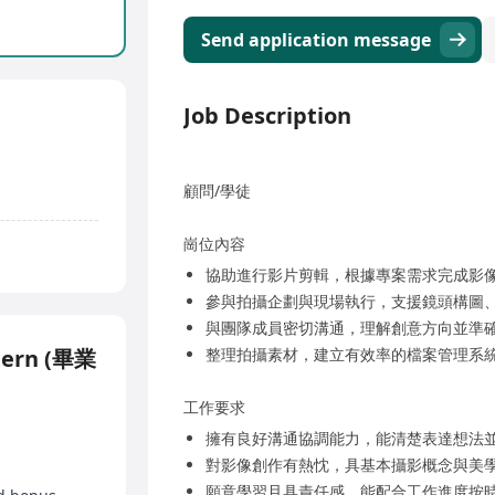
Send application message
Job Description
顧問/學徒
崗位內容
協助進行影片剪輯，根據專案需求完成影
參與拍攝企劃與現場執行，支援鏡頭構圖
與團隊成員密切溝通，理解創意方向並準
ntern (畢業
整理拍攝素材，建立有效率的檔案管理系
工作要求
擁有良好溝通協調能力，能清楚表達想法
對影像創作有熱忱，具基本攝影概念與美
願意學習且具責任感，能配合工作進度按