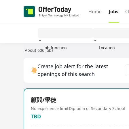
Home
Jobs
C
Job function
Location
About 606 jobs
Experience
Create job alert for the latest
openings of this search
顧問/學徒
No experience limit
Diploma of Secondary School
TBD