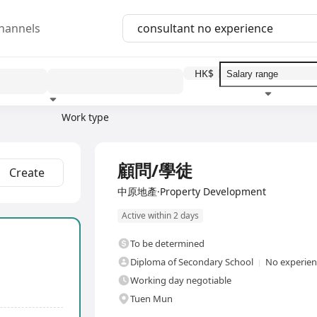
hannels
HK$
Work type
Education level
Benefit
I
Full Time
顧問/學徒
Create
中原地產·Property Development
Active within 2 days
To be determined
Diploma of Secondary School
No experienc
Working day negotiable
Tuen Mun