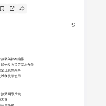
像後製與節奏編排
、燈光及收音等基本作業
確呈現視覺敘事
統以利後續使用
並接受團隊反饋
學素養
時完成任務