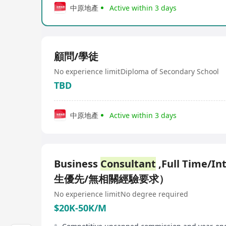
中原地產
Active within 3 days
顧問/學徒
No experience limit
Diploma of Secondary School
TBD
中原地產
Active within 3 days
Business
Consultant
,Full Time/I
生優先/無相關經驗要求）
No experience limit
No degree required
$20K-50K/M