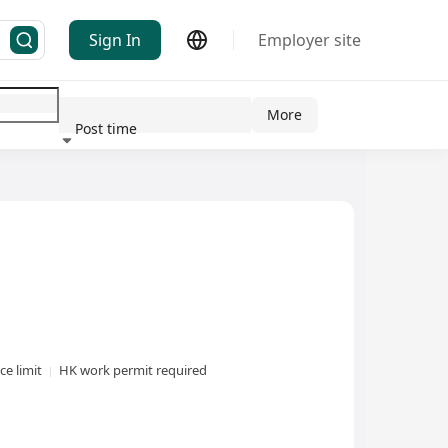
Sign In
Employer site
More
Post time
ndustry
e limit
HK work permit required