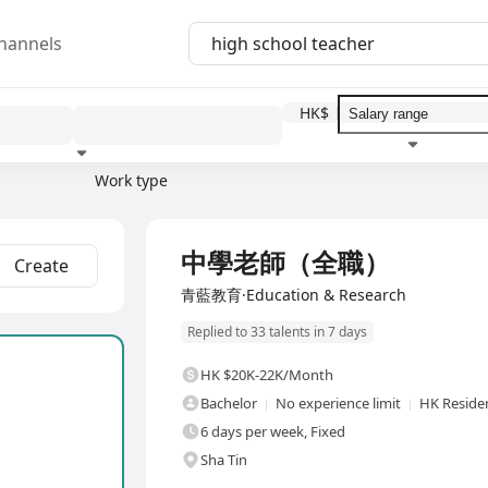
hannels
HK$
Work type
Education level
Benefit
I
Full Time
中學老師（全職）
Create
青藍教育·Education & Research
Replied to 33 talents in 7 days
HK $20K-22K/Month
Bachelor
No experience limit
HK Reside
6 days per week, Fixed
Sha Tin