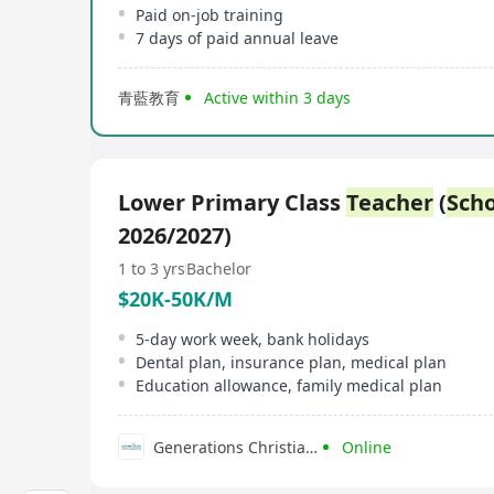
Paid on-job training
7 days of paid annual leave
青藍教育
Active within 3 days
Lower Primary Class
Teacher
(
Scho
2026/2027)
1 to 3 yrs
Bachelor
$20K-50K/M
5-day work week, bank holidays
Dental plan, insurance plan, medical plan
Education allowance, family medical plan
Generations Christian Education
Online