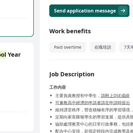
Send application message
Work benefits
Paid overtime
在職培訓
7天
ol
Year
Job Description
工作內容
主要負責教授初中學生，
請附上DSE成績
可兼教高中經濟的申請者請在申請時提出
維持課堂秩序，營造積極有序的學習環境
定期向家長匯報學生的學習進展，提供具
協助處理教育中心的日常行政事務，包括
配合中心安排，於指定時段內完成教學及