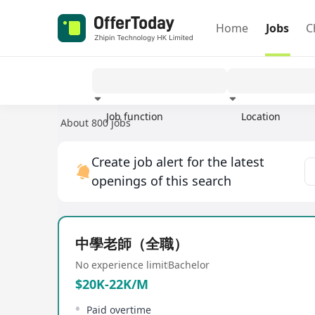
Home
Jobs
C
Job function
Location
About 800 jobs
Experience
Create job alert for the latest
openings of this search
中學老師（全職）
No experience limit
Bachelor
$20K-22K/M
Paid overtime