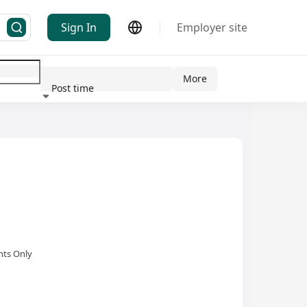
Sign In
Employer site
More
Post time
ndustry
nts Only