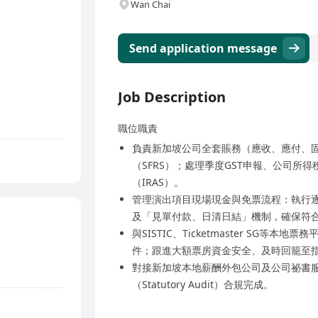
Wan Chai
Send application message
Job Description
職位職責
負責新加坡公司全套賬務（應收、應付、
（SFRS）；處理季度GST申報、公司所
（IRAS）。
管理演出項目現場現金與免票流程：執行
及「見單付款、日清日結」機制，確保符合
與SISTIC、Ticketmaster SG
件；跟進大額票房資金安全、及時回籠至指定
對接新加坡本地薪酬外包公司及公司祕書服
（Statutory Audit）合規完成。