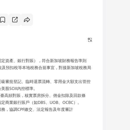
固定資產、銀行對賬），符合新加坡財務報告準則
得稅及預扣稅等本地稅務合規事宜，對接新加坡稅務局
逐級審批登記、臨時退票流轉、零用金大額支出管控
美股SOX內控標準。
等本地票務平臺高頻對賬，核實票房拆分、佣金扣除及回款條
商業銀行賬戶（如DBS、UOB、OCBC）。
務，協調CPF繳交、法定報告及年度審計