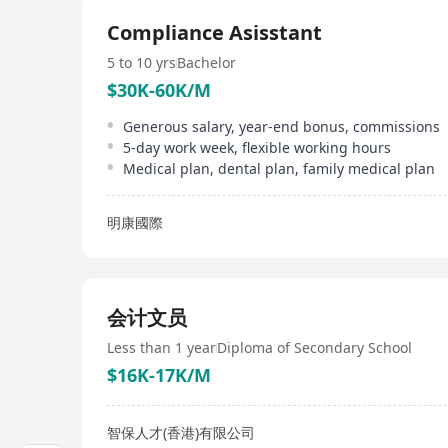
Compliance Asisstant
5 to 10 yrs
Bachelor
$30K-60K/M
Generous salary, year-end bonus, commissions
5-day work week, flexible working hours
Medical plan, dental plan, family medical plan
明康國際
会计文员
Less than 1 year
Diploma of Secondary School
$16K-17K/M
智保人才(香港)有限公司