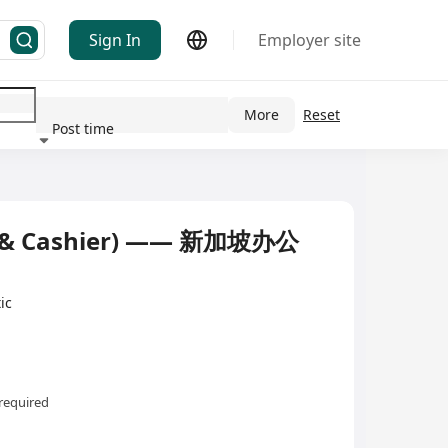
Sign In
Employer site
More
Reset
Post time
ndustry
 & Cashier) —— 新加坡办公
ic
required