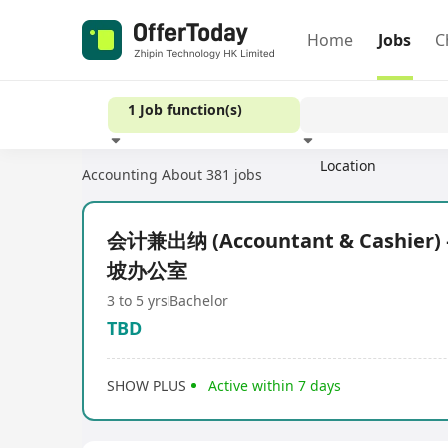
Home
Jobs
C
1 Job function(s)
Location
Accounting
About 381 jobs
Experience
会计兼出纳 (Accountant & Cashier
坡办公室
3 to 5 yrs
Bachelor
TBD
SHOW PLUS
Active within 7 days