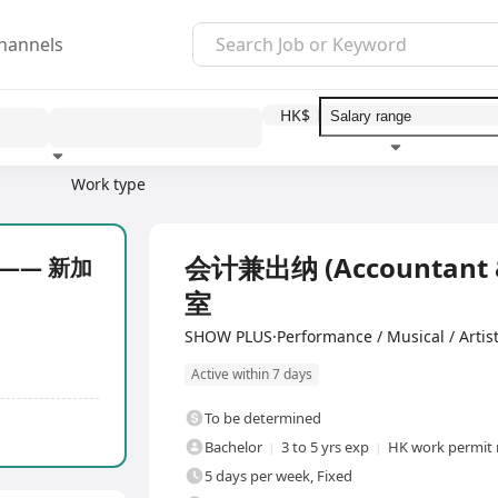
hannels
HK$
Work type
Education level
Benefit
I
Full Time
会计兼出纳 (Accountant
) —— 新加
室
SHOW PLUS·Performance / Musical / Artist
Active within 7 days
To be determined
Bachelor
3 to 5 yrs exp
HK work permit 
5 days per week, Fixed