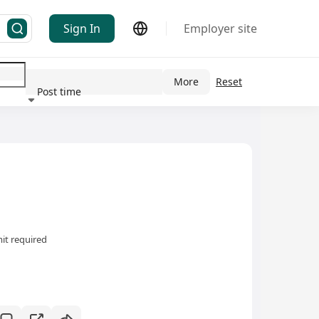
Sign In
Employer site
More
Reset
Post time
ndustry
it required