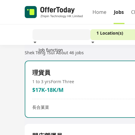
Home
Jobs
C
1 Location(s)
Job function
Shek Tong Tsui
About 46 jobs
Experience
理貨員
1 to 3 yrs
Form Three
$17K-18K/M
長合菓菜