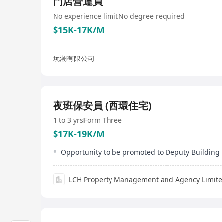
門店營運員
No experience limit
No degree required
$15K-17K/M
玩潮有限公司
夜班保安員 (西環住宅)
1 to 3 yrs
Form Three
$17K-19K/M
LCH Property Management and Agency Limit