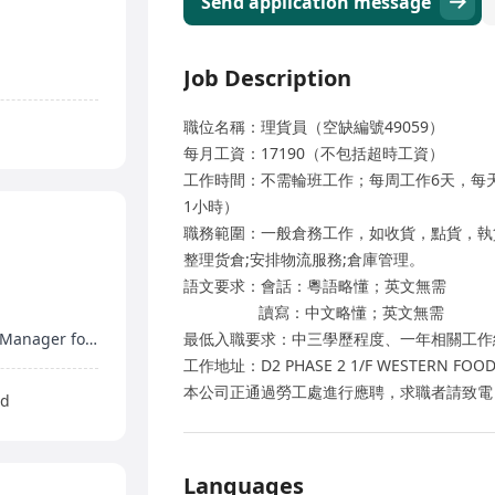
Send application message
Job Description
職位名稱：理貨員（空缺編號49059）
每月工資：17190（不包括超時工資）
工作時間：不需輪班工作；每周工作6天，每天工作
1小時）
職務範圍：一般倉務工作，如收貨，點貨，執貨
整理货倉;安排物流服務;倉庫管理。
語文要求：會話：粵語略懂；英文無需
讀寫：中文略懂；英文無需
Opportunity to be promoted to Deputy Building Manager for experienced candidates
最低入職要求：中三學歷程度、一年相關工作
工作地址：D2 PHASE 2 1/F WESTERN FOOD
本公司正通過勞工處進行應聘，求職者請致電 3 6 9
ed
Languages