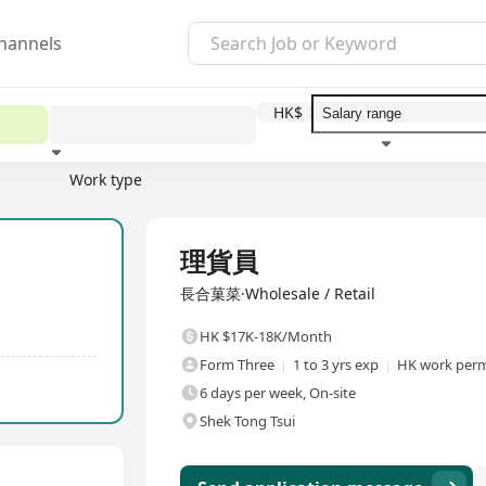
hannels
HK$
Work type
Education level
Benefit
I
Full Time
理貨員
長合菓菜·Wholesale / Retail
HK $17K-18K/Month
Form Three
1 to 3 yrs exp
HK work perm
6 days per week, On-site
Shek Tong Tsui