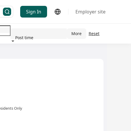
Sign In
Employer site
More
Reset
Post time
ndustry
sidents Only