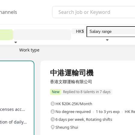
hannels
HK$
Work type
Education level
Benefit
I
Full Time
中港運輸司機
香港文聯運輸有限公司
New
Replied to 8 talents in 7 days
HK $20K-25K/Month
No educational requirements, relevant driving licenses accepted
No degree required
1 to 3 yrs exp
HK Re
6 days per week, Rotating shifts
Flexible working hours, early leave upon completion of daily tasks
Sheung Shui