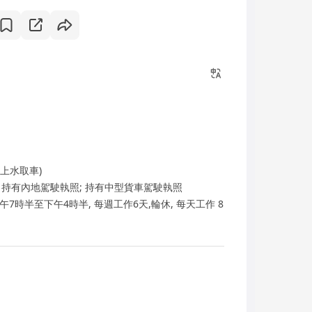
上水取車)
; 持有內地駕駛執照; 持有中型貨車駕駛執照
利, 上午7時半至下午4時半, 每週工作6天,輪休, 每天工作 8