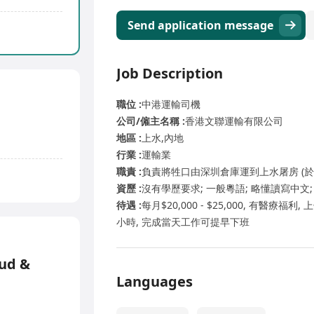
Send application message
Job Description
職位 :
中港運輸司機
公司/僱主名稱 :
香港文聯運輸有限公司
地區 :
上水,內地
行業 :
運輸業
職責 :
負責將牲口由深圳倉庫運到上水屠房 (於
資歷 :
沒有學歷要求; 一般粵語; 略懂讀寫中文
待遇 :
每月$20,000 - $25,000, 有醫療福
小時, 完成當天工作可提早下班
oud &
Languages