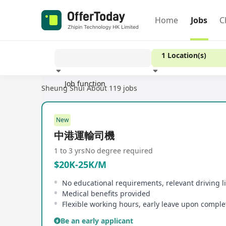
Home
Jobs
C
1 Location(s)
Job function
Sheung Shui
About 119 jobs
Experience
New
中港運輸司機
1 to 3 yrs
No degree required
$20K-25K/M
Medical benefits provided
Be an early applicant