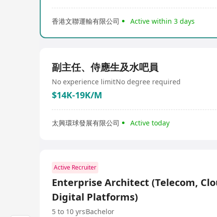
香港文聯運輸有限公司
Active within 3 days
副主任、侍應生及水吧員
No experience limit
No degree required
$14K-19K/M
太興環球發展有限公司
Active today
Active Recruiter
Enterprise Architect (Telecom, Cl
Digital Platforms)
5 to 10 yrs
Bachelor