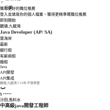
行業
獲取更好的職位推薦
登入並填寫你的個人檔案，獲得更精準嘅職位推薦
即刻開始
觀塘
,
九龍灣
Java Developer (AP/ SA) 
雲海岸
最新
銀行假
有薪病假
婚假
Java
API開發
API集成
觀塘
,
九龍灣
5-10年
不限學歷
$
*****
沙田
,
馬料水
中高級java開發工程師