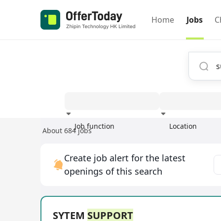
Home
Jobs
C
Job function
Location
About 684 jobs
Experience
Create job alert for the latest
openings of this search
SYTEM
SUPPORT