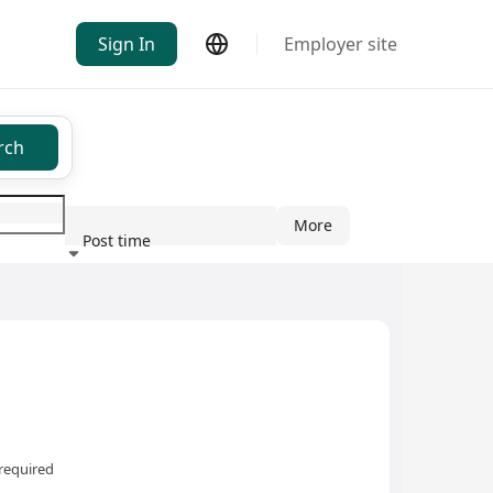
Sign In
Employer site
rch
More
Post time
ndustry
required