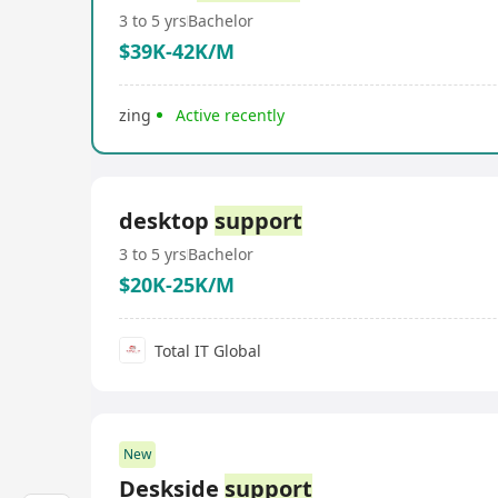
3 to 5 yrs
Bachelor
$39K-42K/M
zing
Active recently
desktop
support
3 to 5 yrs
Bachelor
$20K-25K/M
Total IT Global
New
Deskside
support