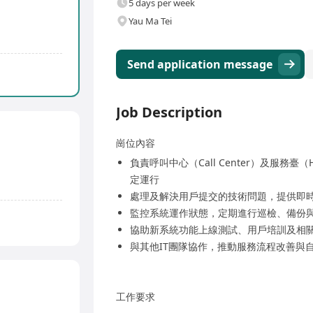
5 days per week
Yau Ma Tei
Send application message
Job Description
崗位內容
負責呼叫中心（Call Center）及服務
定運行
處理及解決用戶提交的技術問題，提供即
監控系統運作狀態，定期進行巡檢、備份
協助新系統功能上線測試、用戶培訓及相
與其他IT團隊協作，推動服務流程改善與
工作要求