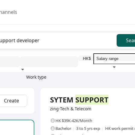
hannels
Sea
HK$
Work type
Education level
Benefit
I
Full Time
SYTEM
SUPPORT
Create
zing·Tech & Telecom
HK $39K-42K/Month
Bachelor
3 to 5 yrs exp
HK work permit 