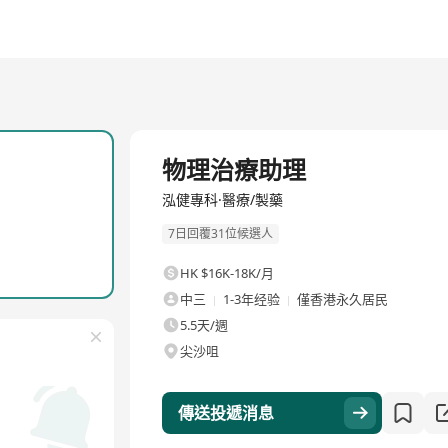
全職
物理治療助理
泓健專科·醫療/製藥
7日回覆31位候選人
HK $16K-18K/月
中三
1-3年经验
僅香港永久居民
5.5天/週
尖沙咀
傳送投遞消息