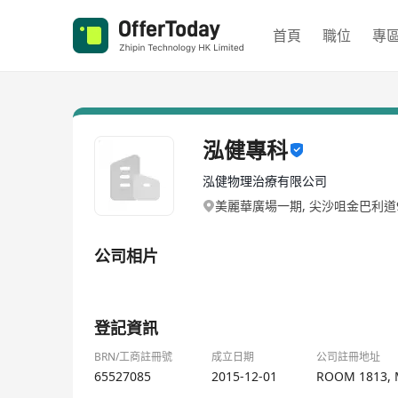
首頁
職位
專
泓健專科
泓健物理治療有限公司
美麗華廣場一期, 尖沙咀金巴利道
公司相片
1/1
登記資訊
BRN/工商註冊號
成立日期
公司註冊地址
65527085
2015-12-01
ROOM 1813, 