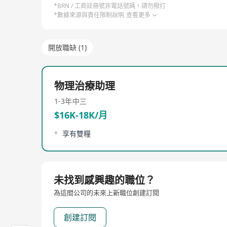
*BRN / 工商註冊號非電話號碼，請勿撥打
*數據來源與責任限制說明
查看更多
開放職缺 (1)
物理治療助理
1-3年
中三
$16K-18K/月
享有雙糧
未找到感興趣的職位？
為這間公司的未來上新職位創建訂閱
創建訂閱