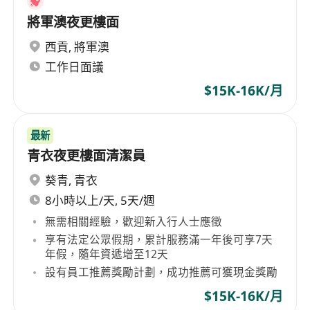
將軍澳夜更樓面
西貢
,
將軍澳
工作日面議
$15K-16K/月
最新
青衣夜更樓面清潔員
葵青
,
青衣
8小時以上/天, 5天/週
無需相關經驗，歡迎新入行人士應徵
享有法定公眾假期，累計服務滿一年後可享7天
年假，隨年資遞增至12天
設有員工推薦獎勵計劃，成功推薦可獲現金獎勵
$15K-16K/月