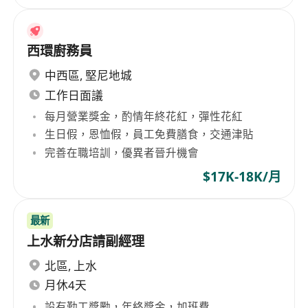
西環廚務員
中西區
,
堅尼地城
工作日面議
每月營業獎金，酌情年終花紅，彈性花紅
生日假，恩恤假，員工免費膳食，交通津貼
完善在職培訓，優異者晉升機會
$17K-18K/月
最新
上水新分店請副經理
北區
,
上水
月休4天
設有勤工獎勵，年終獎金，加班費