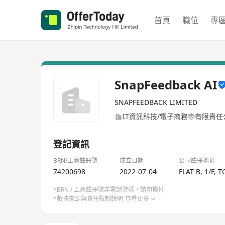
首頁
職位
專
SnapFeedback AI
SNAPFEEDBACK LIMITED
IT資訊科技/電子商務
有限責任
登記資訊
BRN/工商註冊號
成立日期
公司註冊地址
74200698
2022-07-04
FLAT B, 1/F
*BRN / 工商註冊號非電話號碼，請勿撥打
*數據來源與責任限制說明
查看更多