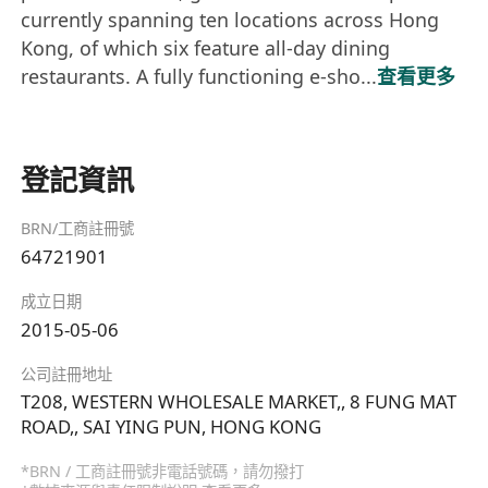
currently spanning ten locations across Hong
Kong, of which six feature all-day dining
restaurants. A fully functioning e-sho...
查看更多
登記資訊
BRN/工商註冊號
64721901
成立日期
2015-05-06
公司註冊地址
T208, WESTERN WHOLESALE MARKET,, 8 FUNG MAT
ROAD,, SAI YING PUN, HONG KONG
*BRN / 工商註冊號非電話號碼，請勿撥打