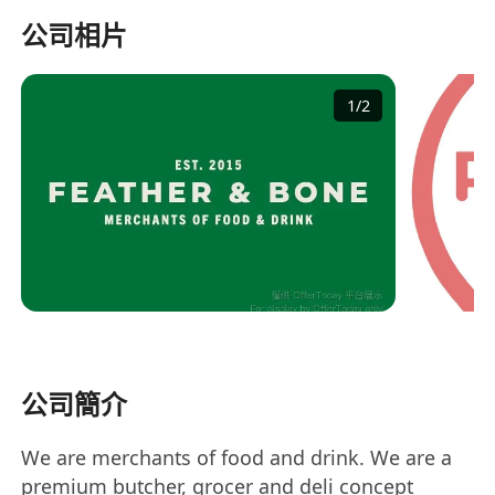
公司相片
1
/
2
公司簡介
We are merchants of food and drink. We are a
premium butcher, grocer and deli concept