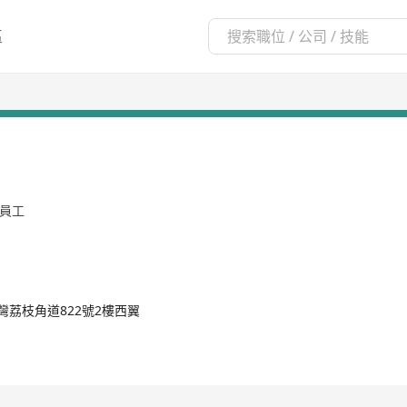
區
名員工
灣荔枝角道822號2樓西翼