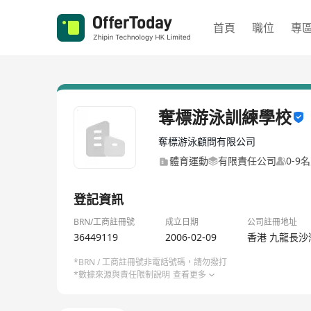
首頁
職位
專
奪標游泳訓練學校
奪標游泳顧問有限公司
體育運動
有限責任公司
0-9
登記資訊
BRN/工商註冊號
成立日期
公司註冊地址
36449119
2006-02-09
香港 九龍長沙
*BRN / 工商註冊號非電話號碼，請勿撥打
*數據來源與責任限制說明
查看更多