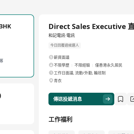
全職
Direct Sales Executiv
 3HK
和記電訊·電訊
今日回覆過候選人
薪資面議
等
不限學歷
不限經驗
僅香港永久居民
工作日面議, 流動/外勤, 輪班制
青衣
)
傳送投遞消息
工作福利