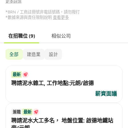
更多詳情
*BRN / 工商註冊號非電話號碼，請勿撥打
*數據來源與責任限制說明
查看更多
在招職位 (9)
相似公司
全部
建造業
設計
最新
聘請泥水雜工, 工作地點:元朗/啟德
薪資面議
兼職
最新
聘請泥水大工多名， 地盤位置: 啟德地鐵站
旁/元朗