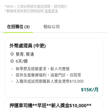
*BRN / 工商註冊號非電話號碼，請勿撥打
*數據來源與責任限制說明
查看更多
在招職位 (3)
相似公司
外幣處理員 (中更)
葵青
,
葵涌
6天/週
無學歷及經驗要求，新人可應徵
提供全面醫療福利，涵蓋門診、住院等
入職完成試用期獲新人獎金港幣$10,000
$15K/月
押運車司機**早班**新人獎金$10,000**