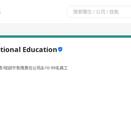
區
tional Education
育/培訓
有限責任公司
10-99名員工
Ms. Jessica Lo
佔地2500多呎，自成立以來，憑3大課程範疇已在香港行內打響名堂, 主
創校至今總畢業人數已超過5000多位。其中醫療護理包括:抽血員證書、診