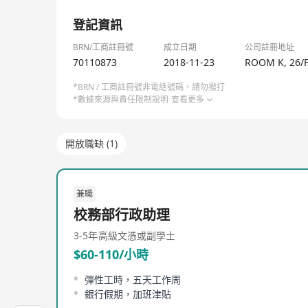
1/8
本中心為ITEC, TQUK, ISO, BHL, IAEA, S
登記資訊
學員設計既互動又易掌握的專業職業教育課程編排, 
師，且每位導師均擁有10年以上相關行業及教育經驗，
BRN/工商註冊號
成立日期
公司註冊地址
70110873
2018-11-23
ROOM K, 26/
憑住努力不懈持續發展, 自2022年起本教育中心正式
*BRN / 工商註冊號非電話號碼，請勿撥打
金資助, 讓學校登上培訓業界更大更高的里程碑。
*數據來源與責任限制說明
查看更多
至今富嘉國際教育公司已拓展業務增設18間分校/辦事處
1. 總校香港地址：九龍新蒲崗大有街3號萬迪廣場26/F R
開放職缺 (1)
2. 尖沙咀分校：九龍尖沙咀加拿芬道20號加拿芬廣場9樓
3. 長沙灣分校：九龍長沙灣永康街9號7樓707室
4. 香港東分校：香港炮台山木星街3號11/F 3室
兼職
5. 北角美容分校：香港北角七姊妹道32號 兆年大廈1樓 
校務部行政助理
6. 銅鑼灣分校：香港銅鑼灣利園一期 11樓02室
7. 銅鑼灣 (企業培訓) 分校：香港銅鑼灣軒尼詩道451-4
3-5年
高級文憑或副學士
8. 粉嶺分校：新界粉嶺聯和墟綠悠軒商場2樓17P舖
$60-110/小時
9. 炮台山分校：香港北角電氣道168號柏宜大廈18樓18
10. 鰂魚涌分校：七姊妹道200號至202號東建工廠大廈
彈性工時，五天工作周
11. 澳門(辦事處)：澳門南灣大馬路429號8樓E座
銀行假期，加班津貼
12. 澳門南灣分校：澳門南灣大馬路665號志毫大廈9B