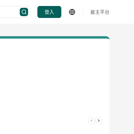
登入
雇主平台
要培訓業務課程包括: 產前產後護理、醫療護理、培訓及海
所助護證書及牙科診所助護證書課程，是少數能提供醫療護