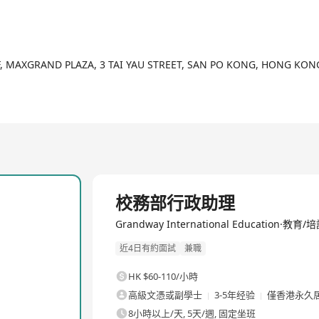
2/8
ISA, GPF, IFBC, IAIM, MISA及GASPK等多個國際認證機構的指定
中心導師團隊更包括資深生物醫學科醫生，臨床心理醫生，牙科醫生，一級
並持有認可教育及培訓專業資格, 致力令學員可考取更高標準的國際認可
F, MAXGRAND PLAZA, 3 TAI YAU STREET, SAN PO KONG, HONG KON
成為「香港政府資歷架構(HKQF)認可營辦學校」，開辦的「資歷架構第2
, 遍佈於中港澳及海外泰國及加拿大, 各分校地址資料如下:
oom K
903A室
校務部行政助理
A&B室
Grandway International Education·教育/
57號勝華2樓B室
近4日有約面試
兼職
02室
HK $60-110/小時
一樓E室
高級文憑或副學士
3-5年经验
僅香港永久
8小時以上/天, 5天/週, 固定坐班