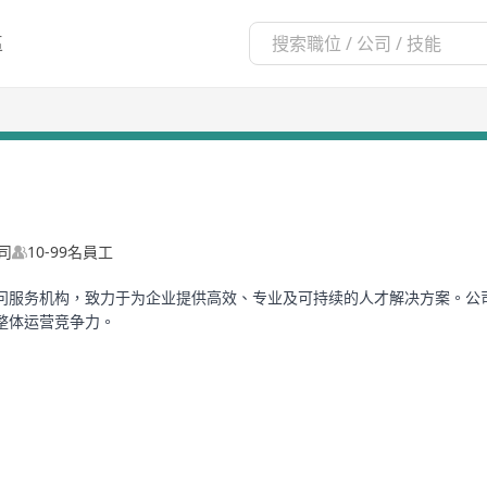
區
司
10-99名員工
问服务机构，致力于为企业提供高效、专业及可持续的人才解决方案。公
整体运营竞争力。
为不同行业客户提供定制化的人才配置与人力资源管理方案。公司致力于
客户创造更高效的人力资源管理解决方案，成为企业可信赖的人才合作伙