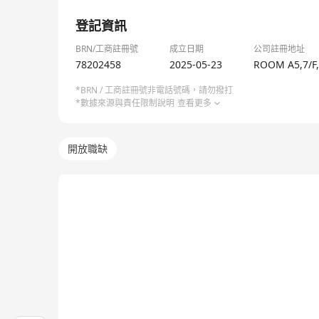
1/1
登記資訊
BRN/工商註冊號
成立日期
公司註冊地址
78202458
2025-05-23
ROOM A5,7/F,
*BRN / 工商註冊號非電話號碼，請勿撥打
*數據來源與責任限制說明
查看更多
開放職缺