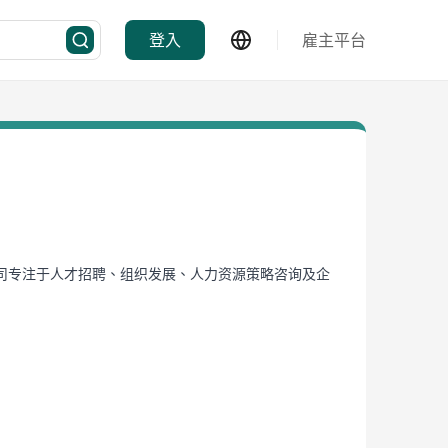
登入
雇主平台
司专注于人才招聘、组织发展、人力资源策略咨询及企
连接优秀人才与优质企业，推动企业长期发展及人才价
伴