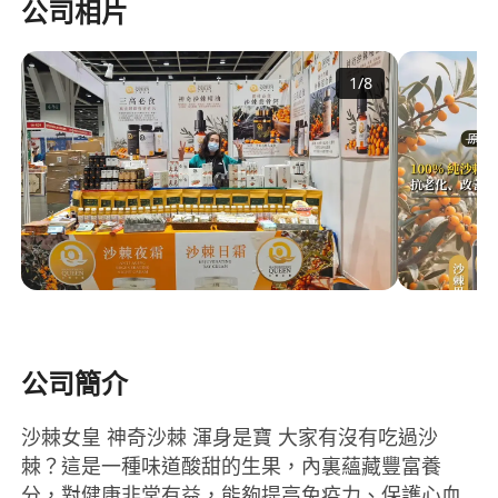
公司相片
1
/
8
公司簡介
沙棘女皇 神奇沙棘 渾身是寶 大家有沒有吃過沙
棘？這是一種味道酸甜的生果，內裏蘊藏豐富養
分，對健康非常有益，能夠提高免疫力、保護心血