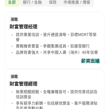
全部
銀行 / 金融
保險
市場推廣 / 傳媒
兼職
財富管理经理
提供專業培訓，晉升通道清晰，目標MDRT等榮
譽
實戰機會豐富，參觀集團成員，如廣發銀行
品牌背書強大，共享中國人壽（海外）40年信譽
薪資面議
兼職
財富管理經理
無需相關經驗，全職兼職皆可，提供完善培訓及
培訓獎金
享有競爭力薪酬，包括績效獎金、客戶服務津貼
及年度激勵計劃