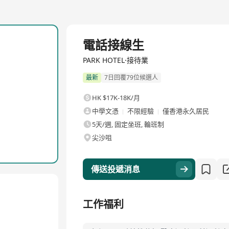
全職
電話接線生
PARK HOTEL·接待業
最新
7日回覆79位候選人
HK $17K-18K/月
中學文憑
不限經驗
僅香港永久居民
5天/週, 固定坐班, 輪班制
尖沙咀
傳送投遞消息
工作福利