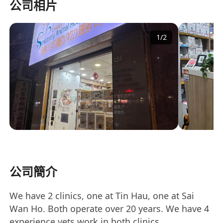
公司相片
1
/
2
公司簡介
We have 2 clinics, one at Tin Hau, one at Sai
Wan Ho. Both operate over 20 years. We have 4
experience vets work in both clinics.