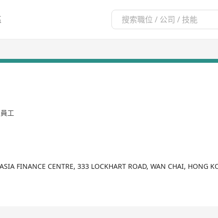
區
名員工
D ASIA FINANCE CENTRE, 333 LOCKHART ROAD, WAN CHAI, HONG 