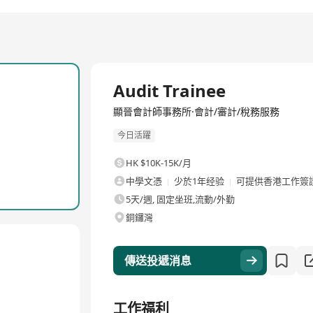
全職
Audit Trainee
顯晉會計師事務所·會計/審計/稅務服務
今日活躍
HK $10K-15K/月
中學文憑
少於1年经验
可提供香港工作簽
5天/週, 固定坐班,流動/外勤
銅鑼灣
傳送投遞消息
工作福利