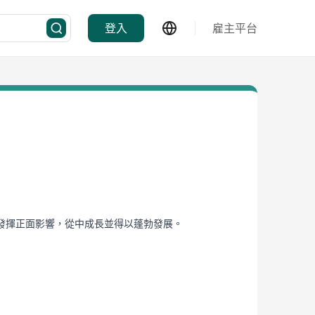
登入
雇主平台
發揮正面影響，從中成長並得以蓬勃發展。
跨地區的協作。
們可以發揮植物的神奇力量，推動世界邁向可持續發展