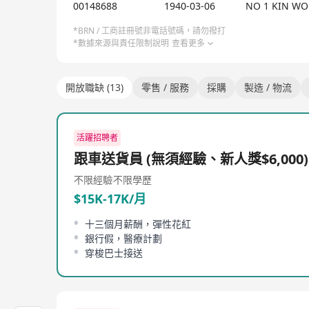
00148688
1940-03-06
NO 1 KIN WO
*BRN / 工商註冊號非電話號碼，請勿撥打
*數據來源與責任限制說明
查看更多
開放職缺 (13)
零售 / 服務
採購
製造 / 物流
活躍招聘者
跟車送貨員 (無須經驗、新人獎$6,000)
不限經驗
不限學歷
$15K-17K/月
十三個月薪酬，彈性花紅
銀行假，醫療計劃
穿梭巴士接送