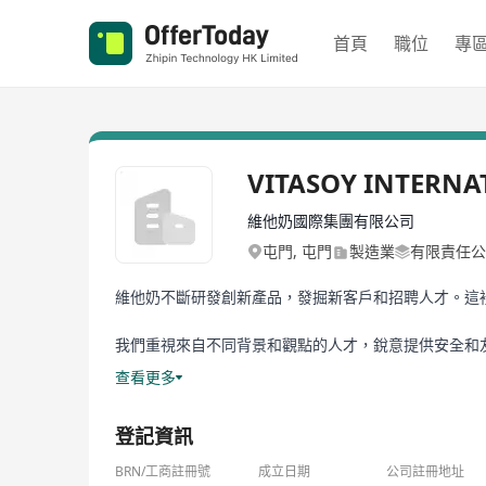
首頁
職位
專
VITASOY INTERNA
維他奶國際集團有限公司
屯門, 屯門
製造業
有限責任公
維他奶不斷研發創新產品，發掘新客戶和招聘人才。這
我們重視來自不同背景和觀點的人才，銳意提供安全和
查看更多
我們尋求的人才不僅要具備才幹和活力，還要做到敬業
登記資訊
我們是可持續發展和製造植物性產品的領導品牌之一。
的未來。快來加入維他奶吧！
BRN/工商註冊號
成立日期
公司註冊地址