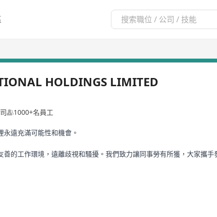
區
TIONAL HOLDINGS LIMITED
司
1000+名員工
裡永遠充滿可能性和機會。
友善的工作環境，遠離歧視和騷擾。我們致力讓同事勞有所獲，大家攜手
和有熱誠，秉持「敢想敢做」精神和創新思維，並能達致有效的跨職能和
旗下營養豐富的產品為人們和地球創造更健康的未來。有了你的加入，我