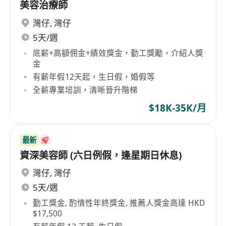
美容治療師
灣仔
,
灣仔
5天/週
底薪+高額佣金+績效獎金，勤工獎勵，介紹人獎
金
有薪年假12天起，生日假，婚假等
全薪專業培訓，清晰晉升階梯
$18K-35K/月
最新
資深美容師 (六日例假，逢星期日休息)
灣仔
,
灣仔
5天/週
勤工獎金, 酌情性年終獎金, 推薦人獎金高達 HKD
$17,500