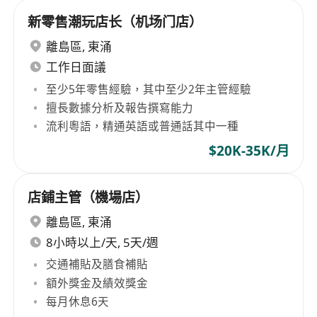
新零售潮玩店长（机场门店）
離島區
,
東涌
工作日面議
至少5年零售經驗，其中至少2年主管經驗
擅長數據分析及報告撰寫能力
流利粵語，精通英語或普通話其中一種
$20K-35K/月
店鋪主管（機場店）
離島區
,
東涌
8小時以上/天, 5天/週
交通補貼及膳食補貼
額外獎金及績效獎金
每月休息6天