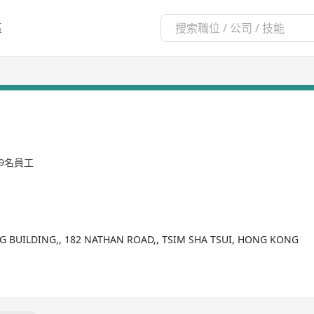
區
99名員工
NG BUILDING,, 182 NATHAN ROAD,, TSIM SHA TSUI, HONG KONG