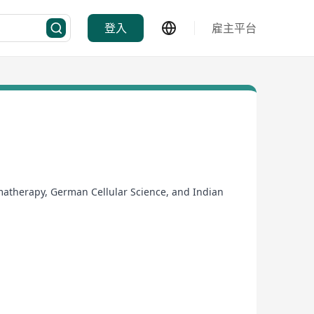
登入
雇主平台
omatherapy, German Cellular Science, and Indian
cing at our sanctuary locations