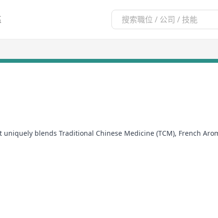
區
at uniquely blends Traditional Chinese Medicine (TCM), French Ar
ial oils
ge, bio-electric acupuncture, herbal treatments, and chakra balan