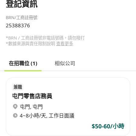
登記資訊
BRN/工商註冊號
25388376
*BRN / 工商註冊號非電話號碼，請勿撥打
*數據來源與責任限制說明
查看更多
在招職位 (1)
相似公司
兼職
屯門零售店務員
屯門
,
屯門
4~8小時/天, 工作日面議
$50-60/小時